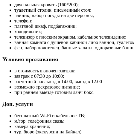
двуспальная кровать (160*200);
туалетный столик, письменный стол;
чайник, набор посуды на две персоны;
телефон;
платяной шкаф, подбагажник;
холодильник;
телевизор с плоским экраном, кабельное телевидение;
ванная комната с душевой кабиной либо ванной, туалето
фен, набор полотенец, банные халаты, одноразовые банны
Условия проживания
в стоимость включен завтрак;
завтрак с 07:30 до 10:00;
расчетный час: заезд в 14:00, выезд в 12:00
возможно трехразовое питание;
при раннем выезде готовим ланч-бокс.
Доп. услуги
бесплатный Wi-Fi и кабельное ТВ;
м/гор. телефонная связь;
камера хранения;
тур. бюро (экскурсии на Байкал)