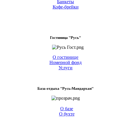
Банкеты
Кофе-брейки
Гостиница "Русь"
О гостинице
Номерной фонд
Услуги
База отдыха "Русь-Мандархан"
О базе
О бухте